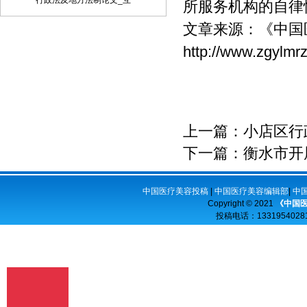
行政法及地方法制论文_互
所服务机构的自律
品、制作数字化制品、改编、翻译、注
文章来源：
《中国
释、编辑，以及出版、许可其他媒体、网
站及单位转载、摘编、播放、录制、翻
http://www.zgylmr
译、注释、编辑、改编、摄制。 6、 第5
条所述之网络是指通过我刊官网。 7、 投
稿人委托我刊声明，未经我方许可，任何
网站、媒体、组织不得转载、摘编其作
品。
上一篇：
小店区行
下一篇：
衡水市开
中国医疗美容投稿
|
中国医疗美容编辑部
|
中
Copyright © 2021
《中国
投稿电话：
13319540