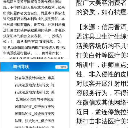
醒广大美容消费者
来稿应自觉遵守国家有关著作权法律法
规，不得侵犯他人版权或其他权利，如果
的资质，如有祛痘
出现问题作者文责自负，而且本刊将依法
追究侵权行为给本刊造成的损失责任。本
刊对录用稿有修改、删节权。经本刊通知
【来源：信用普洱
进行修改的稿件或被采用的稿件，作者必
孟连县卫生计生综
须保证本刊的独立发表权。 一、投稿方
式： 1、 请从 我刊官网 直接投稿 。 2、
活美容场所均不具
请 从我编辑部编辑的推广链接进入我刊投
审稿系统进行投稿。 二、稿件著作权：
打美白针等医疗美
1、 投稿人保证其向我刊所投之作品是其
培训中，讲师重点
本人或与他人合作创作之成果，或对所投
期刊导读
作品拥有合法的著作权，无第三人对其作
性、非入侵性的皮
品提出可成立之权利主张。 2、 投稿人保
社会学及统计学论文_审美
证向我刊所投之稿件，尚未在任何媒体上
对顾客开展注射用
行政法及地方法制论文_论
发表。 3、 投稿人保证其作品不含有违反
容服务行为，不得
行政法及地方法制论文_关
宪法、法律及损害社会公共利益之内容。
4、 投稿人向我刊所投之作品不得同时向
宏观经济管理与可持续发
在微信或其他网络
第三方投送，即不允许一稿多投。 5、 投
民商法论文_保护医疗美容
稿人授予我刊享有作品专有使用权的方式
近日，孟连傣族拉
民商法论文_浅谈医疗美容
包括但不限于：通过网络向公众传播、复
期打击非法医疗美
法理、法史论文_保护医疗
制、摘编、表演、播放、展览、发行、摄
制电影、电视、录像制品、录制录音制