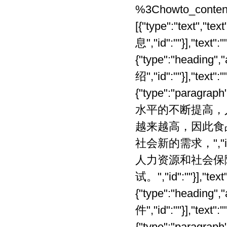
%3Chowto_content%3E[{"type":"heading","attrs":{"level":1},"children":[{"type":"text","text":"考试基本信息","id":""}],"text":"","id":"doxcnqueC0gQIsSYYym6Uey0NIe"},{"type":"heading","attrs":{"level":2},"children":[{"type":"text","text":"考试介绍","id":""}],"text":"","id":"doxcnE0igMyIiSkMmi69eKh0Jrd"},{"type":"paragraph","children":[{"type":"text","text":"随着经济的发展和生活水平的不断提高，人们在追求丰富物质生活的同时，对健康和生命的关注越来越高，因此食品安全、营养与健康、营养与保健、营养与康复已成为社会新的需求，","id":""},{"type":"text","text":"营养工作倍受重视。由当地的人力资源和社会保障局的第三方机构组织考试。","id":""}],"text":"","id":"doxcnmSQcAwIgECw2eYGagExRKg"},{"type":"heading","attrs":{"level":2},"children":[{"type":"text","text":"报考条件","id":""}],"text":"","id":"doxcn0qEWqgW2Ouicsf8nruDQkc"},{"type":"paragraph","children":[{"type":"text","marks":[{"type":"strong"}],"text":"公共营养师采用网上报名，食品专业或医学专业中专及以上学历，从事本职业的工作年限满1年及以上，经过四级营养师的正规培训，即可报考。以下是具体等级营养师的报考要求：","id":""}],"text":"","id":"doxcn6EqeqEK82OaysnDKUXTuWb"},{"type":"paragraph","children":[{"type":"text","marks":[{"type":"strong"}],"text":"四级营养师(具备以下条件之一者)","id":""}],"text":"","id":"doxcnSKe4kMIw2WiYEn9IFX7Hve"},{"type":"paragraph","children":[{"type":"text","text":"(1)连续从事本职业工作1年以上。","id":""}],"text":"","id":"doxcnyOsOice0YI2u2yj2LMmJTI"},{"type":"paragraph","children":[{"type":"text","text":"(2)具有医学或食品专业中专毕业书。","id":""}],"text":"","id":"doxcnAcmGm8sq202gYL2mgNFJ7g"},{"type":"paragraph","children":[{"type":"text","text":"(3)经四级营养师正规培训达规定标准学时数，并取得结业证书。","id":""}],"text":"","id":"doxcnC8CwWq2QS8O6YDkKu4hToh"},{"type":"paragraph","children":[{"type":"text","marks":[{"type":"strong"}],"text":"三级营养师(具备以下条件之一者)","id":""}],"text":"","id":"doxcnMq8cOGSo2sKQGYnDlM3bRe"},{"type":"paragraph","children":[{"type":"text","text":"(1)连续从事本职业工作6年以上。","id":""}],"text":"","id":"doxcnCOieMSOiaq0e87EKgar8ye"},{"type":"paragraph","children":[{"type":"text","text":"(2)取得四级营养师职业资格证书后，连续从事本职业工作4年以上。","id":""}],"text":"","id":"doxcnSGQ2CoUyiCgKwnFzseXJWd"},{"type":"paragraph","children":[{"type":"text","text":"(3)取得四级营养师职业资格证书后，连续从事本职业工作3年以上，经三级营养师正规培训达规定标准学时数，并取得结业证书。","id":""}],"text":"","id":"doxcnQ4GqOMqg6S06gV0HXQLN6d"},{"type":"paragraph","children":[{"type":"text","text":"(4)具有医学或食品专业大学专科及以上学历证书。","id":""}],"text":"","id":"doxcnOC4mYcYEGOQuSaIZbBuEfc"},{"type":"paragraph","children":[{"type":"text","text":"(5)具有非医学或食品专业大学专科及以上学历证书，连续从事本职业工作1年以上。","id":""}],"text":"","id":"doxcnsSqAAqeAM8ESSAk2csg7Ig"},{"type":"paragraph","children":[{"type":"text","text":"(6)具有非医学或食品专业大学专科及以上学历证书，经三级营养师正规培训达规定标准学时数，并取得结业证书。","id":""}],"text":"","id":"doxcnQkGU6YwOoQiIA7RcBE15zc"},{"type":"paragraph","children":[{"type":"text","marks":[{"type":"strong"}],"text":"二级营养师(具备以下条件之一者)","id":""}],"text":"","id":"doxcn8QOIcsSyoiKUcPAYx8IXfb"},{"type