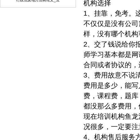
行政法及地方法制论文_互
机构选择
品、制作数字化制品、改编、翻译、注
1、挂靠，免考。
释、编辑，以及出版、许可其他媒体、网
站及单位转载、摘编、播放、录制、翻
不仅仅是没有公司
译、注释、编辑、改编、摄制。 6、 第5
条所述之网络是指通过我刊官网。 7、 投
样，没有哪个机构
稿人委托我刊声明，未经我方许可，任何
2、交了钱说给你
网站、媒体、组织不得转载、摘编其作
品。
师学习基本都是网
合同或者协议的，
3、费用故意不说
费用是多少，能写
费，课程费，题库
都没那么多费用，
现在培训机构鱼龙
况很多，一定要注
4、机构售后服务