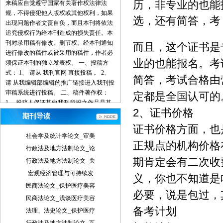
历，非专业的也能
来稿应自觉遵守国家有关著作权法律法
规，不得侵犯他人版权或其他权利，如果
选，还有简答，考
出现问题作者文责自负，而且本刊将依法
追究侵权行为给本刊造成的损失责任。本
刊对录用稿有修改、删节权。经本刊通知
而且，这个证书是
进行修改的稿件或被采用的稿件，作者必
业的也能报名。考
须保证本刊的独立发表权。 一、投稿方
式： 1、 请从 我刊官网 直接投稿 。 2、
简答，考试合格由
请 从我编辑部编辑的推广链接进入我刊投
审稿系统进行投稿。 二、稿件著作权：
定都是全国认可的
1、 投稿人保证其向我刊所投之作品是其
2、证书价格
本人或与他人合作创作之成果，或对所投
期刊导读
作品拥有合法的著作权，无第三人对其作
证书价格方面，也
品提出可成立之权利主张。 2、 投稿人保
社会学及统计学论文_审美
证向我刊所投之稿件，尚未在任何媒体上
正规点的机构价格在
行政法及地方法制论文_论
发表。 3、 投稿人保证其作品不含有违反
期肯定会有二次收
行政法及地方法制论文_关
宪法、法律及损害社会公共利益之内容。
4、 投稿人向我刊所投之作品不得同时向
宏观经济管理与可持续发
义，你也不知道是
第三方投送，即不允许一稿多投。 5、 投
民商法论文_保护医疗美容
稿人授予我刊享有作品专有使用权的方式
必要，说是包过，
民商法论文_浅谈医疗美容
包括但不限于：通过网络向公众传播、复
备考计划
法理、法史论文_保护医疗
制、摘编、表演、播放、展览、发行、摄
制电影、电视、录像制品、录制录音制