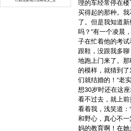
行政法及地方法制论文_互
理的车经常停在楼
品、制作数字化制品、改编、翻译、注
买得起的那种。我
释、编辑，以及出版、许可其他媒体、网
站及单位转载、摘编、播放、录制、翻
了。但是我知道新
译、注释、编辑、改编、摄制。 6、 第5
条所述之网络是指通过我刊官网。 7、 投
吗？”有一个凌晨
稿人委托我刊声明，未经我方许可，任何
子在忙着他的考试
网站、媒体、组织不得转载、摘编其作
品。
跟鞋，没跟我多聊
地跑上门来了。那
的模样，就猜到了
们就结婚的！”老
想30岁时还在这
看不过去，就上前
看着我，浅笑道：
和野心，真心不一
妈的教育啊！在她