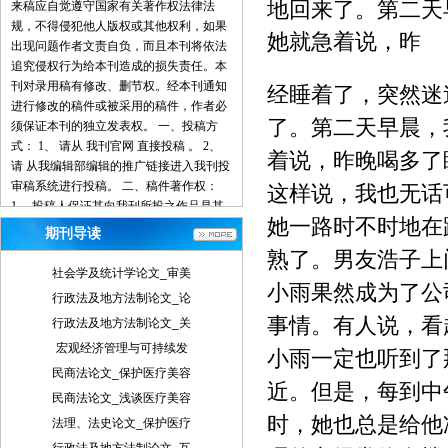
地回来了。第二天
来稿应自觉遵守国家有关著作权法律法
规，不得侵犯他人版权或其他权利，如果
她就急着说，昨
出现问题作者文责自负，而且本刊将依法
追究侵权行为给本刊造成的损失责任。本
刊对录用稿有修改、删节权。经本刊通知
经睡着了，突然迷
进行修改的稿件或被采用的稿件，作者必
了。第二天早晨，
须保证本刊的独立发表权。 一、投稿方
式： 1、 请从 我刊官网 直接投稿 。 2、
着说，昨晚喝多了
请 从我编辑部编辑的推广链接进入我刊投
审稿系统进行投稿。 二、稿件著作权：
这样说，我也无话
1、 投稿人保证其向我刊所投之作品是其
她一路时不时地在
本人或与他人合作创作之成果，或对所投
期刊导读
作品拥有合法的著作权，无第三人对其作
熟了。男友浩子上
品提出可成立之权利主张。 2、 投稿人保
社会学及统计学论文_审美
证向我刊所投之稿件，尚未在任何媒体上
小雨果然成为了公
行政法及地方法制论文_论
发表。 3、 投稿人保证其作品不含有违反
事情。有人说，看
行政法及地方法制论文_关
宪法、法律及损害社会公共利益之内容。
4、 投稿人向我刊所投之作品不得同时向
宏观经济管理与可持续发
小雨一定也听到了
第三方投送，即不允许一稿多投。 5、 投
民商法论文_保护医疗美容
稿人授予我刊享有作品专有使用权的方式
近。但是，每到中
民商法论文_浅谈医疗美容
包括但不限于：通过网络向公众传播、复
时，她也总是给他
法理、法史论文_保护医疗
制、摘编、表演、播放、展览、发行、摄
制电影、电视、录像制品、录制录音制