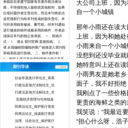
大公司上班，因为
来稿应自觉遵守国家有关著作权法律法
规，不得侵犯他人版权或其他权利，如果
自一个小城镇
出现问题作者文责自负，而且本刊将依法
追究侵权行为给本刊造成的损失责任。本
刊对录用稿有修改、删节权。经本刊通知
那年小雨还在读大
进行修改的稿件或被采用的稿件，作者必
上班，因为和她处
须保证本刊的独立发表权。 一、投稿方
式： 1、 请从 我刊官网 直接投稿 。 2、
小雨来自一个小城
请 从我编辑部编辑的推广链接进入我刊投
审稿系统进行投稿。 二、稿件著作权：
没想到还没毕业就
1、 投稿人保证其向我刊所投之作品是其
她特意叫上还在读
本人或与他人合作创作之成果，或对所投
期刊导读
作品拥有合法的著作权，无第三人对其作
小雨男友是她老乡
品提出可成立之权利主张。 2、 投稿人保
社会学及统计学论文_审美
证向我刊所投之稿件，尚未在任何媒体上
面子，我不好拒绝
行政法及地方法制论文_论
发表。 3、 投稿人保证其作品不含有违反
我刚点了一些价格
行政法及地方法制论文_关
宪法、法律及损害社会公共利益之内容。
4、 投稿人向我刊所投之作品不得同时向
宏观经济管理与可持续发
更贵的海鲜之类的
第三方投送，即不允许一稿多投。 5、 投
民商法论文_保护医疗美容
稿人授予我刊享有作品专有使用权的方式
我笑说：“我最近
民商法论文_浅谈医疗美容
包括但不限于：通过网络向公众传播、复
“担心什么呀，浩
法理、法史论文_保护医疗
制、摘编、表演、播放、展览、发行、摄
制电影、电视、录像制品、录制录音制