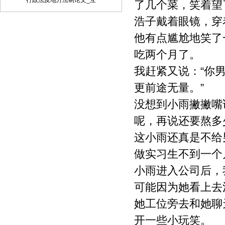
行政法及地方法制论文_互
了几个菜，笑着望
品、制作数字化制品、改编、翻译、注
浩子戴着眼镜，穿
释、编辑，以及出版、许可其他媒体、网
站及单位转载、摘编、播放、录制、翻
他有点尴尬地笑了
译、注释、编辑、改编、摄制。 6、 第5
条所述之网络是指通过我刊官网。 7、 投
吃两个月了。
稿人委托我刊声明，未经我方许可，任何
我赶紧又说：“你
网站、媒体、组织不得转载、摘编其作
品。
更前途无量。”
没想到小雨撇撇嘴
呢，再说还要熬多
这小雨还真是不给
做实习生不到一个
小雨进入公司后，
可能因为她看上去
她工位旁去和她聊
开一些小玩笑。